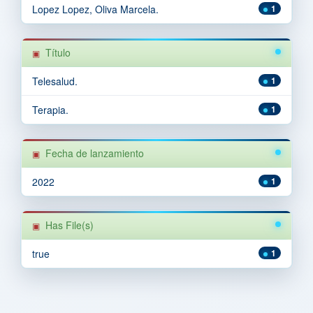
Lopez Lopez, Oliva Marcela.
1
Título
Telesalud.
1
Terapia.
1
Fecha de lanzamiento
2022
1
Has File(s)
true
1