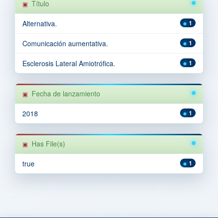
Título
Alternativa.
1
Comunicación aumentativa.
1
Esclerosis Lateral Amiotrófica.
1
Fecha de lanzamiento
2018
1
Has File(s)
true
1