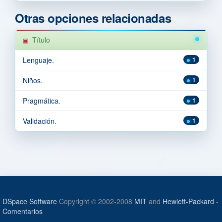
Otras opciones relacionadas
Título
Lenguaje.
1
Niños.
1
Pragmática.
1
Validación.
1
DSpace Software
Copyright © 2002-2008
MIT
and
Hewlett-Packard
-
Comentarios