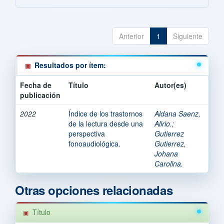
Anterior
1
Siguiente
Resultados por ítem:
Fecha de
Título
Autor(es)
publicación
2022
Índice de los trastornos
Aldana Saenz,
de la lectura desde una
Alirio.
;
perspectiva
Gutierrez
fonoaudiológica.
Gutierrez,
Johana
Carolina.
Otras opciones relacionadas
Título