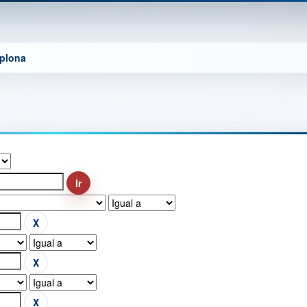
mplona