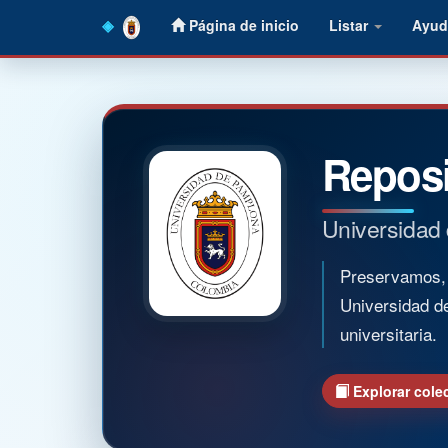
Skip
Página de inicio
Listar
Ayud
navigation
Reposi
Universidad
Preservamos, o
Universidad d
universitaria.
Explorar cole