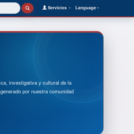
Servicios
Language
, investigativa y cultural de la
o generado por nuestra comunidad