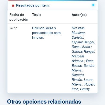
Resultados por ítem:
Fecha de
Título
Autor(es)
publicación
2017
Uniendo ideas y
Del Valle
pensamientos para
Munévar,
innovar.
Dariela.
;
Espinal Rangel,
Rosa Liliana.
;
Galavis Rangel,
Marbelis
Adriana.
;
Peña
Bastos, Sandra
Milena.
;
Ramírez
Rincón, Laura
Milena.
;
Ropero
Pino, Greisy.
Otras opciones relacionadas