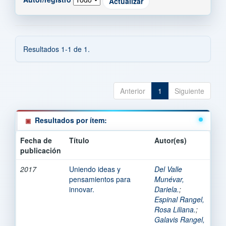
Resultados 1-1 de 1.
Anterior
1
Siguiente
Resultados por ítem:
Fecha de
Título
Autor(es)
publicación
2017
Uniendo ideas y
Del Valle
pensamientos para
Munévar,
innovar.
Dariela.
;
Espinal Rangel,
Rosa Liliana.
;
Galavis Rangel,