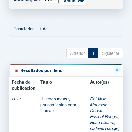
Resultados 1-1 de 1.
Anterior
1
Siguiente
Resultados por ítem:
Fecha de
Título
Autor(es)
publicación
2017
Uniendo ideas y
Del Valle
pensamientos para
Munévar,
innovar.
Dariela.
;
Espinal Rangel,
Rosa Liliana.
;
Galavis Rangel,