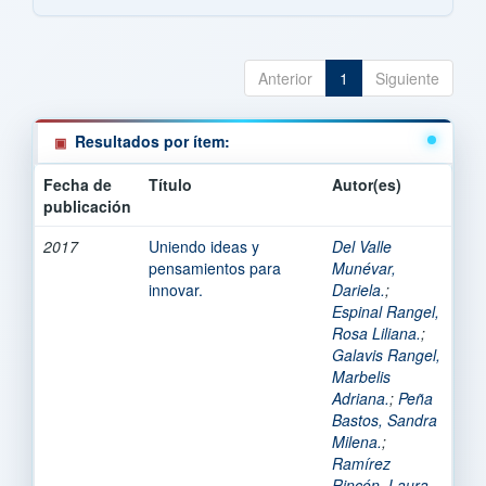
Anterior
1
Siguiente
Resultados por ítem:
Fecha de
Título
Autor(es)
publicación
2017
Uniendo ideas y
Del Valle
pensamientos para
Munévar,
innovar.
Dariela.
;
Espinal Rangel,
Rosa Liliana.
;
Galavis Rangel,
Marbelis
Adriana.
;
Peña
Bastos, Sandra
Milena.
;
Ramírez
Rincón, Laura