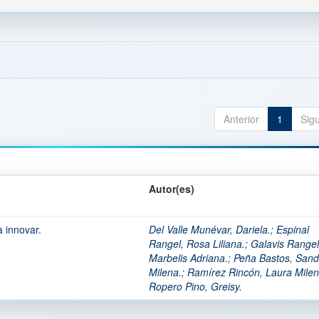
Anterior
1
Sig
Autor(es)
 innovar.
Del Valle Munévar, Dariela.
;
Espinal
Rangel, Rosa Liliana.
;
Galavis Rangel
Marbelis Adriana.
;
Peña Bastos, Sand
Milena.
;
Ramírez Rincón, Laura Milen
Ropero Pino, Greisy.