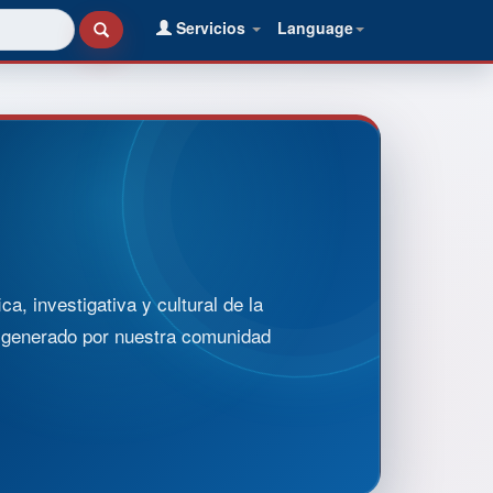
Servicios
Language
, investigativa y cultural de la
o generado por nuestra comunidad