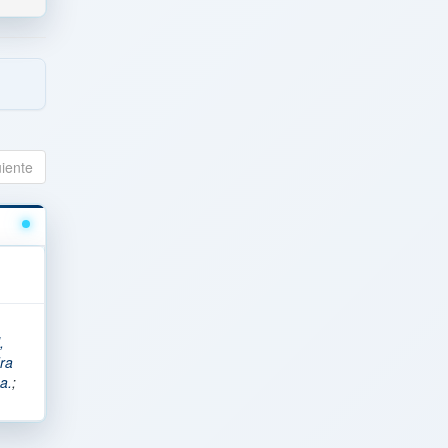
uiente
,
ra
a.
;