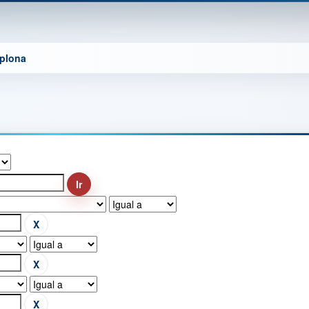
mplona