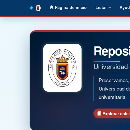
Skip
Página de inicio
Listar
Ayud
navigation
Reposi
Universidad
Preservamos, o
Universidad d
universitaria.
Explorar cole