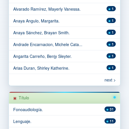
Alvarado Ramírez, Mayerly Vanessa.
1
Anaya Angulo, Margarita.
1
Anaya Sánchez, Brayan Smith.
1
Andrade Encarnacion, Michele Cata...
1
Angarita Carreño, Benjy Sleyter.
1
Arias Duran, Shirley Katherine.
1
next >
Título
Fonoaudiología.
31
Lenguaje.
11