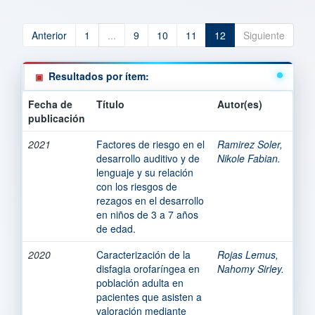
Anterior
1
...
9
10
11
12
Siguiente
Resultados por ítem:
Fecha de
Título
Autor(es)
publicación
2021
Factores de riesgo en el
Ramirez Soler,
desarrollo auditivo y de
Nikole Fabian.
lenguaje y su relación
con los riesgos de
rezagos en el desarrollo
en niños de 3 a 7 años
de edad.
2020
Caracterización de la
Rojas Lemus,
disfagia orofaríngea en
Nahomy Sirley.
población adulta en
pacientes que asisten a
valoración mediante