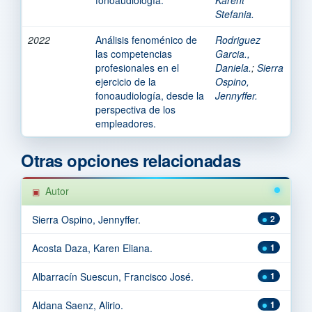
Stefania.
2022
Análisis fenoménico de
Rodriguez
las competencias
Garcia.,
profesionales en el
Daniela.
;
Sierra
ejercicio de la
Ospino,
fonoaudiología, desde la
Jennyffer.
perspectiva de los
empleadores.
Otras opciones relacionadas
Autor
Sierra Ospino, Jennyffer.
2
Acosta Daza, Karen Eliana.
1
Albarracín Suescun, Francisco José.
1
Aldana Saenz, Alirio.
1