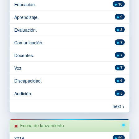
Educación.
10
Aprendizaje.
9
Evaluación.
8
Comunicación.
7
Docentes.
7
Voz.
7
Discapacidad.
6
Audición.
5
next >
Fecha de lanzamiento
2019
29