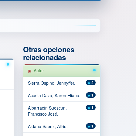
Otras opciones
relacionadas
Autor
Sierra Ospino, Jennyffer.
2
Acosta Daza, Karen Eliana.
1
Albarracín Suescun,
1
Francisco José.
Aldana Saenz, Alirio.
1