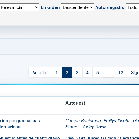
En orden
Autor/registro
Anterior
1
2
3
4
5
...
12
Sig
Autor(es)
ación posgradual para
Campo Benjumea, Emilys Yiseth.
;
Ga
ternacional.
Suarez, Yurley Rocio.
en estudiantes de cuarto grado
Cely Baez, Karen Dayana.
;
Fernánde