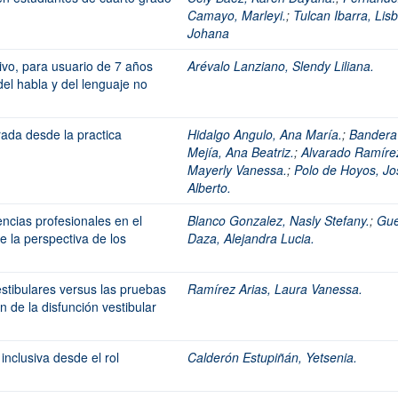
Camayo, Marleyi.
;
Tulcan Ibarra, Lis
Johana
vo, para usuario de 7 años
Arévalo Lanziano, Slendy Liliana.
del habla y del lenguaje no
ada desde la practica
Hidalgo Angulo, Ana María.
;
Bandera
Mejía, Ana Beatriz.
;
Alvarado Ramíre
Mayerly Vanessa.
;
Polo de Hoyos, Jo
Alberto.
ncias profesionales en el
Blanco Gonzalez, Nasly Stefany.
;
Gue
e la perspectiva de los
Daza, Alejandra Lucia.
estibulares versus las pruebas
Ramírez Arias, Laura Vanessa.
ón de la disfunción vestibular
nclusiva desde el rol
Calderón Estupiñán, Yetsenia.