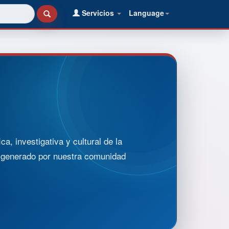
Servicios
Language
, investigativa y cultural de la
o generado por nuestra comunidad