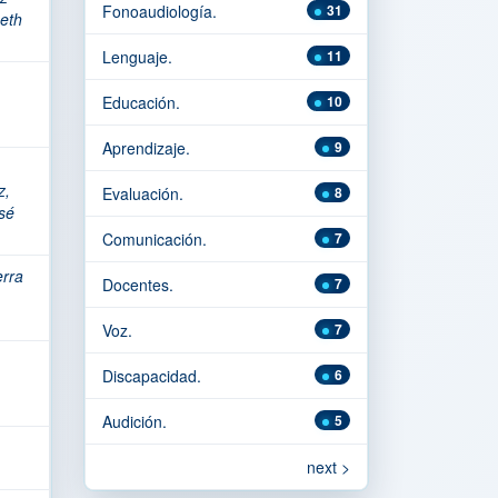
Fonoaudiología.
31
beth
Lenguaje.
11
Educación.
10
Aprendizaje.
9
z,
Evaluación.
8
sé
Comunicación.
7
rra
Docentes.
7
Voz.
7
Discapacidad.
6
Audición.
5
next >