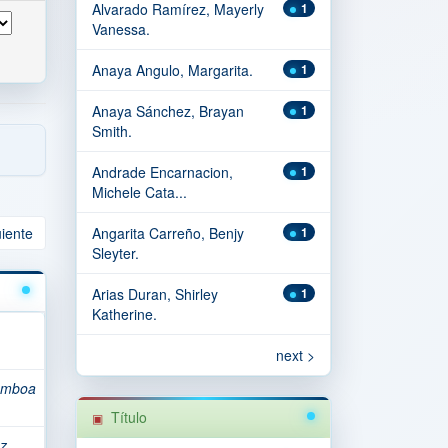
Alvarado Ramírez, Mayerly
1
Vanessa.
Anaya Angulo, Margarita.
1
Anaya Sánchez, Brayan
1
Smith.
Andrade Encarnacion,
1
Michele Cata...
uiente
Angarita Carreño, Benjy
1
Sleyter.
Arias Duran, Shirley
1
Katherine.
next >
mboa
Título
z