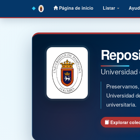
Skip
Página de inicio
Listar
Ayud
navigation
Reposi
Universidad
Preservamos, o
Universidad d
universitaria.
Explorar cole