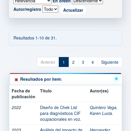
En orden
Autor/registro
Resultados 1-10 de 31.
Anterior
1
2
3
4
Siguiente
Resultados por ítem:
Fecha de
Título
Autor(es)
publicación
2022
Diseño de Chek List
Quintero Vega,
para diagnósticos CIF
Karen Lucia.
ocupacionales en voz.
2023
Análisis del impacto de
Hernandez