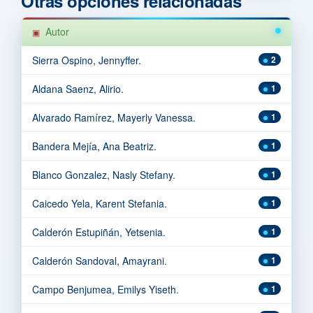
Otras opciones relacionadas
Autor
Sierra Ospino, Jennyffer.
2
Aldana Saenz, Alirio.
1
Alvarado Ramírez, Mayerly Vanessa.
1
Bandera Mejía, Ana Beatriz.
1
Blanco Gonzalez, Nasly Stefany.
1
Caicedo Yela, Karent Stefania.
1
Calderón Estupiñán, Yetsenia.
1
Calderón Sandoval, Amayrani.
1
Campo Benjumea, Emilys Yiseth.
1