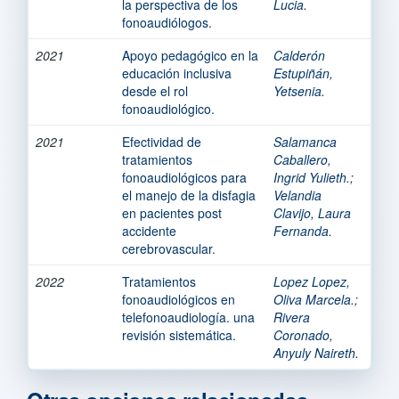
la perspectiva de los
Lucia.
fonoaudiólogos.
2021
Apoyo pedagógico en la
Calderón
educación inclusiva
Estupiñán,
desde el rol
Yetsenia.
fonoaudiológico.
2021
Efectividad de
Salamanca
tratamientos
Caballero,
fonoaudiológicos para
Ingrid Yulieth.
;
el manejo de la disfagia
Velandia
en pacientes post
Clavijo, Laura
accidente
Fernanda.
cerebrovascular.
2022
Tratamientos
Lopez Lopez,
fonoaudiológicos en
Oliva Marcela.
;
telefonoaudiología. una
Rivera
revisión sistemática.
Coronado,
Anyuly Naireth.