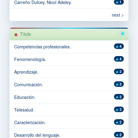
Carreño Dulcey, Nicol Adeley.
1
next >
Título
Competencias profesionales.
4
Fenomenología.
4
Aprendizaje.
3
Comunicación.
3
Educación.
3
Telesalud.
3
Caracterización.
2
Desarrollo del lenguaje.
2