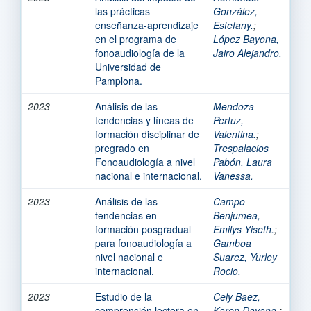
las prácticas
González,
enseñanza-aprendizaje
Estefany.
;
en el programa de
López Bayona,
fonoaudiología de la
Jairo Alejandro.
Universidad de
Pamplona.
2023
Análisis de las
Mendoza
tendencias y líneas de
Pertuz,
formación disciplinar de
Valentina.
;
pregrado en
Trespalacios
Fonoaudiología a nivel
Pabón, Laura
nacional e internacional.
Vanessa.
2023
Análisis de las
Campo
tendencias en
Benjumea,
formación posgradual
Emilys Yiseth.
;
para fonoaudiología a
Gamboa
nivel nacional e
Suarez, Yurley
internacional.
Rocio.
2023
Estudio de la
Cely Baez,
comprensión lectora en
Karen Dayana.
;