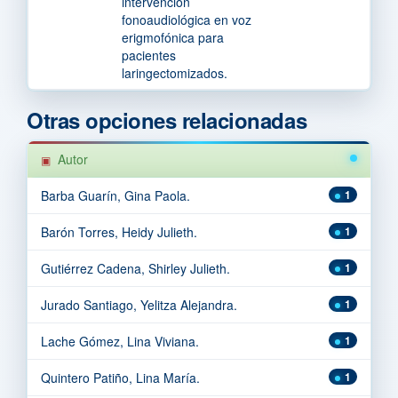
intervención
fonoaudiológica en voz
erigmofónica para
pacientes
laringectomizados.
Otras opciones relacionadas
Autor
Barba Guarín, Gina Paola.
1
Barón Torres, Heidy Julieth.
1
Gutiérrez Cadena, Shirley Julieth.
1
Jurado Santiago, Yelitza Alejandra.
1
Lache Gómez, Lina Viviana.
1
Quintero Patiño, Lina María.
1