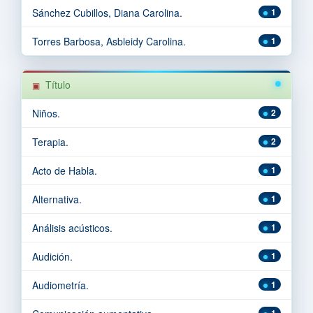
Sánchez Cubillos, Diana Carolina.
1
Torres Barbosa, Asbleidy Carolina.
1
Título
Niños.
2
Terapia.
2
Acto de Habla.
1
Alternativa.
1
Análisis acústicos.
1
Audición.
1
Audiometría.
1
1