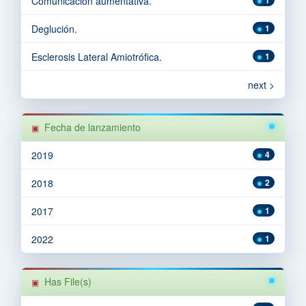
Comunicación aumentativa.
Deglución.
1
Esclerosis Lateral Amiotrófica.
1
next >
Fecha de lanzamiento
2019
4
2018
2
2017
1
2022
1
Has File(s)