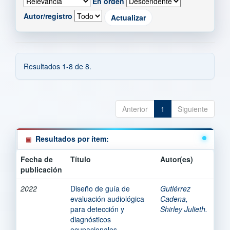
En orden
Autor/registro
Resultados 1-8 de 8.
Anterior
1
Siguiente
Resultados por ítem:
Fecha de
Título
Autor(es)
publicación
2022
Diseño de guía de
Gutiérrez
evaluación audiológica
Cadena,
para detección y
Shirley Julieth.
diagnósticos
ocupacionales.