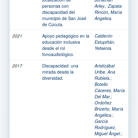
personas con
Arley.
;
Zapata
discapacidad del
Rincón, María
municipio de San José
Angelica.
de Cúcuta.
2021
Apoyo pedagógico en la
Calderón
educación inclusiva
Estupiñán,
desde el rol
Yetsenia.
fonoaudiológico.
2017
Discapacidad: una
Aristizábal
mirada desde la
Uribe, Ana
diversidad.
Rubiela.
;
Botello
Cáceres, María
Del Mar.
;
Ordoñez
Briceño, María
Angélica.
;
García
Rodríguez,
Miguel Àngel.
;