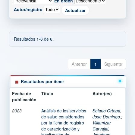
En orden
Autor/registro
Resultados 1-6 de 6.
Anterior
1
Siguiente
Resultados por ítem:
Fecha de
Título
Autor(es)
publicación
2023
Análisis de los servicios
Solano Ortega,
de salud considerados
Jose Domingo.
;
por la ficha de registro
Villamizar
de caracterización y
Carvajal,
localización de
Jonathan