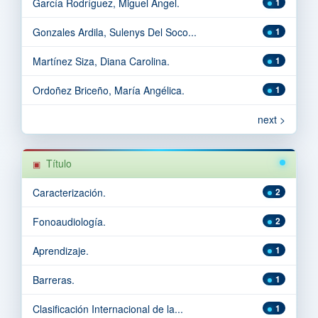
García Rodríguez, Miguel Àngel.
1
Gonzales Ardila, Sulenys Del Soco...
1
Martínez Siza, Diana Carolina.
1
Ordoñez Briceño, María Angélica.
1
next >
Título
Caracterización.
2
Fonoaudiología.
2
Aprendizaje.
1
Barreras.
1
Clasificación Internacional de la...
1