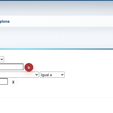
mplona