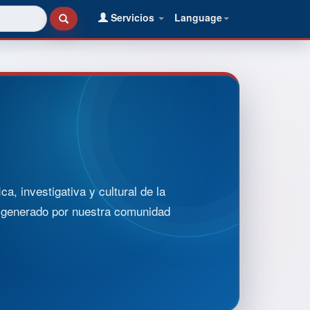
Servicios
Language
, investigativa y cultural de la
o generado por nuestra comunidad