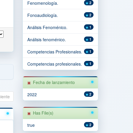
Fenomenología.
2
Fonoaudiología.
2
Análisis Fenoménico.
1
Análisis fenoménico.
1
Competencias Profesionales.
1
Competencias profesionales.
1
Fecha de lanzamiento
2022
2
uiente
Has File(s)
true
2