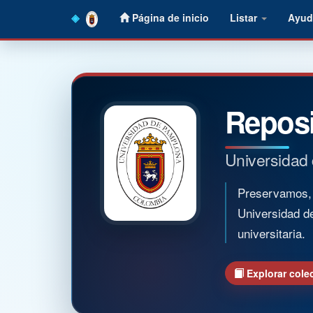
Skip
Página de inicio
Listar
Ayud
navigation
Reposi
Universidad
Preservamos, o
Universidad d
universitaria.
Explorar cole