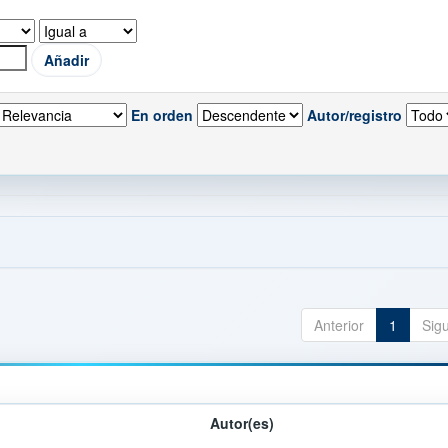
En orden
Autor/registro
Anterior
1
Sig
Autor(es)