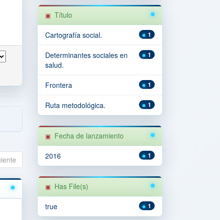
Título
Cartografía social.
1
Determinantes sociales en
1
salud.
Frontera
1
Ruta metodológica.
1
Fecha de lanzamiento
2016
1
uiente
Has File(s)
true
1