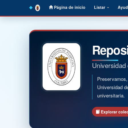
Skip
Página de inicio
Listar
Ayud
navigation
Reposi
Universidad
Preservamos, o
Universidad d
universitaria.
Explorar cole