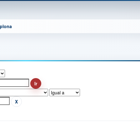
mplona