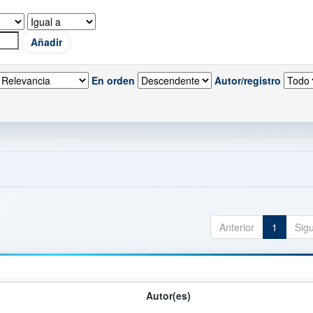
En orden
Autor/registro
Anterior
1
Sig
Autor(es)