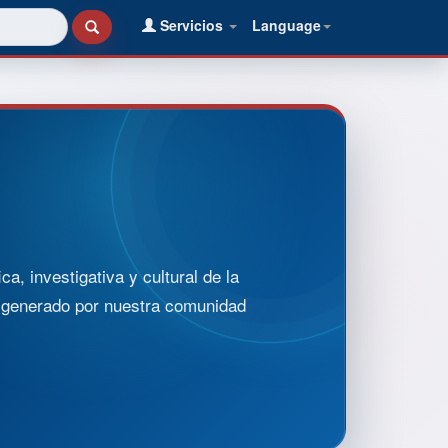
Servicios
Language
, investigativa y cultural de la
o generado por nuestra comunidad