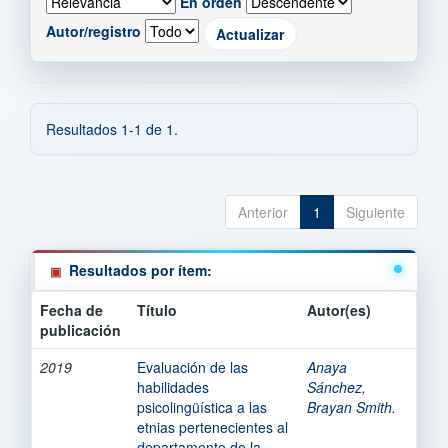
En orden
Autor/registro
Resultados 1-1 de 1.
Anterior
1
Siguiente
Resultados por ítem:
Fecha de
Título
Autor(es)
publicación
2019
Evaluación de las
Anaya
habilidades
Sánchez,
psicolingüística a las
Brayan Smith.
etnias pertenecientes al
departamento de la