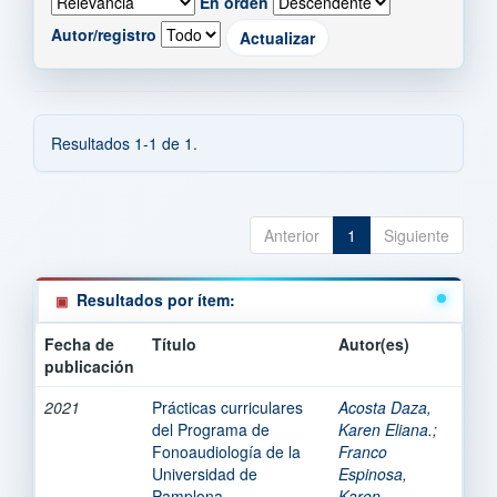
En orden
Autor/registro
Resultados 1-1 de 1.
Anterior
1
Siguiente
Resultados por ítem:
Fecha de
Título
Autor(es)
publicación
2021
Prácticas curriculares
Acosta Daza,
del Programa de
Karen Eliana.
;
Fonoaudiología de la
Franco
Universidad de
Espinosa,
Pamplona.
Karen