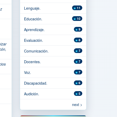
Lenguaje.
11
ez
Educación.
10
Aprendizaje.
9
Evaluación.
8
mizar
cón,
Comunicación.
7
Docentes.
7
cios
Voz.
7
Discapacidad.
6
Audición.
5
next >