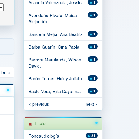
Ascanio Valenzuela, Jessica.
1
Avendaño Rivera, Maida
1
Alejandra.
Bandera Mejía, Ana Beatriz.
1
Barba Guarín, Gina Paola.
1
Barrera Marulanda, Wilson
1
David.
uiente
Barón Torres, Heidy Julieth.
1
Basto Vera, Eyla Dayanna.
1
< previous
next >
Título
Fonoaudiología.
31