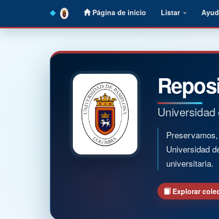
Skip
Página de inicio
Listar
Ayud
navigation
Reposi
Universidad
Preservamos, o
Universidad d
universitaria.
Explorar cole