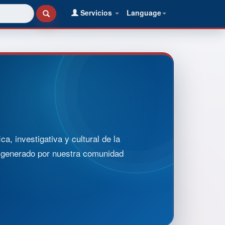
Servicios
Language
, investigativa y cultural de la
o generado por nuestra comunidad