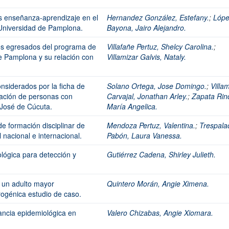
as enseñanza-aprendizaje en el
Hernandez González, Estefany.
;
Lóp
Universidad de Pamplona.
Bayona, Jairo Alejandro.
 los egresados del programa de
Villafañe Pertuz, Shelcy Carolina.
;
e Pamplona y su relación con
Villamizar Galvis, Nataly.
onsiderados por la ficha de
Solano Ortega, Jose Domingo.
;
Villa
ización de personas con
Carvajal, Jonathan Arley.
;
Zapata Rin
 José de Cúcuta.
María Angelica.
de formación disciplinar de
Mendoza Pertuz, Valentina.
;
Trespala
nacional e internacional.
Pabón, Laura Vanessa.
lógica para detección y
Gutiérrez Cadena, Shirley Julieth.
n un adulto mayor
Quintero Morán, Angie Ximena.
rogénica estudio de caso.
lancia epidemiológica en
Valero Chizabas, Angie Xiomara.