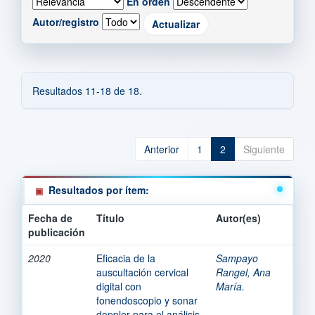
En orden
Autor/registro
Resultados 11-18 de 18.
Anterior
1
2
Siguiente
Resultados por ítem:
Fecha de
Título
Autor(es)
publicación
2020
Eficacia de la
Sampayo
auscultación cervical
Rangel, Ana
digital con
María.
fonendoscopio y sonar
doppler para el análisis