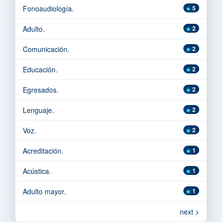
Fonoaudiología.
5
Adulto.
2
Comunicación.
2
Educación.
2
Egresados.
2
Lenguaje.
2
Voz.
2
Acreditación.
1
Acústica.
1
Adulto mayor.
1
next >