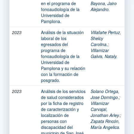
en el programa de
Bayona, Jairo
fonoaudiología de la
Alejandro.
Universidad de
Pamplona.
2023
Análisis de la situación
Villafañe Pertuz,
laboral de los
Shelcy
egresados del
Carolina.
;
programa de
Villamizar
fonoaudiología de la
Galvis, Nataly.
Universidad de
Pamplona y su relación
con la formación de
posgrado.
2023
Análisis de los servicios
Solano Ortega,
de salud considerados
Jose Domingo.
;
por la ficha de registro
Villamizar
de caracterización y
Carvajal,
localización de
Jonathan Arley.
;
personas con
Zapata Rincón,
discapacidad del
María Angelica.
municipio de San José