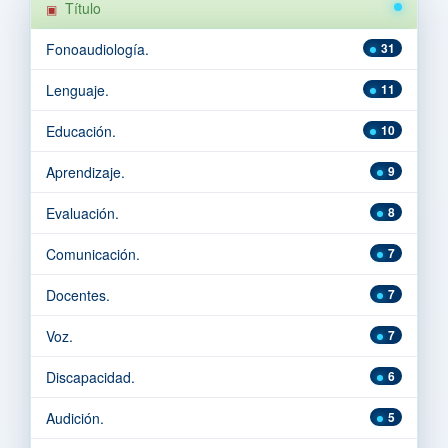
Título
Fonoaudiología.
31
Lenguaje.
11
Educación.
10
Aprendizaje.
9
Evaluación.
8
Comunicación.
7
Docentes.
7
Voz.
7
Discapacidad.
6
Audición.
5