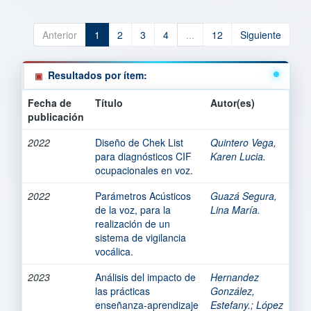
Anterior
1
2
3
4
...
12
Siguiente
Resultados por ítem:
Fecha de
Título
Autor(es)
publicación
2022
Diseño de Chek List
Quintero Vega,
para diagnósticos CIF
Karen Lucia.
ocupacionales en voz.
2022
Parámetros Acústicos
Guazá Segura,
de la voz, para la
Lina María.
realización de un
sistema de vigilancia
vocálica.
2023
Análisis del impacto de
Hernandez
las prácticas
González,
enseñanza-aprendizaje
Estefany.
;
López