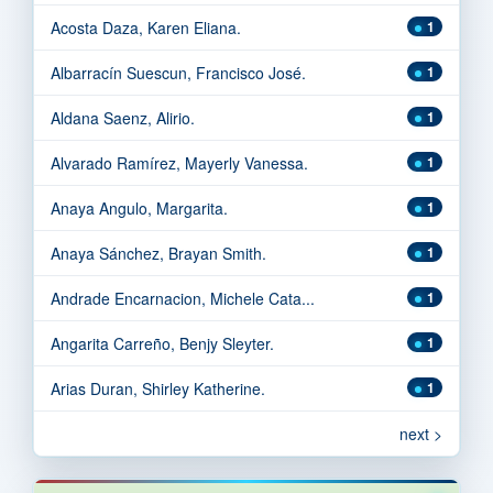
Acosta Daza, Karen Eliana.
1
Albarracín Suescun, Francisco José.
1
Aldana Saenz, Alirio.
1
Alvarado Ramírez, Mayerly Vanessa.
1
Anaya Angulo, Margarita.
1
Anaya Sánchez, Brayan Smith.
1
Andrade Encarnacion, Michele Cata...
1
Angarita Carreño, Benjy Sleyter.
1
Arias Duran, Shirley Katherine.
1
next >