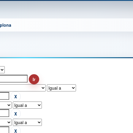
mplona