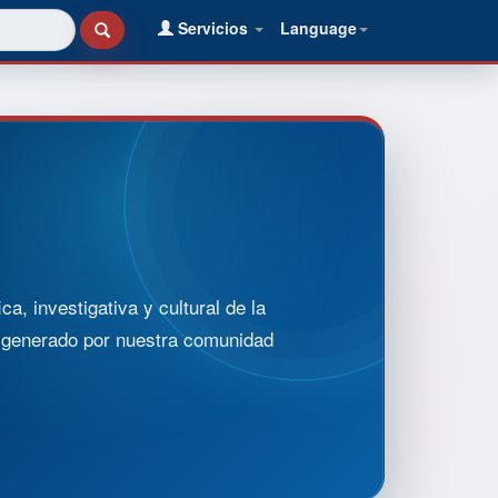
Servicios
Language
, investigativa y cultural de la
o generado por nuestra comunidad