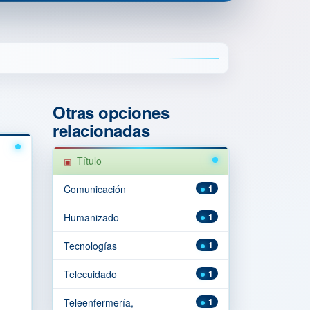
Otras opciones
relacionadas
Título
Comunicación
1
Humanizado
1
Tecnologías
1
Telecuidado
1
Teleenfermería,
1