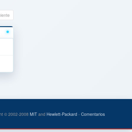
uiente
ht © 2002-2008
MIT
and
Hewlett-Packard
-
Comentarios