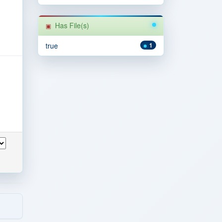
Has File(s)
true
1