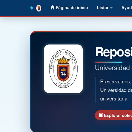
Skip
Página de inicio
Listar
Ayud
navigation
Reposi
Universidad
Preservamos, o
Universidad d
universitaria.
Explorar cole