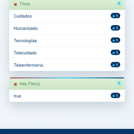
Título
Cuidados
1
Humanizado
1
Tecnologías
1
Telecuidado
1
Teleenfermería,
1
Has File(s)
true
1