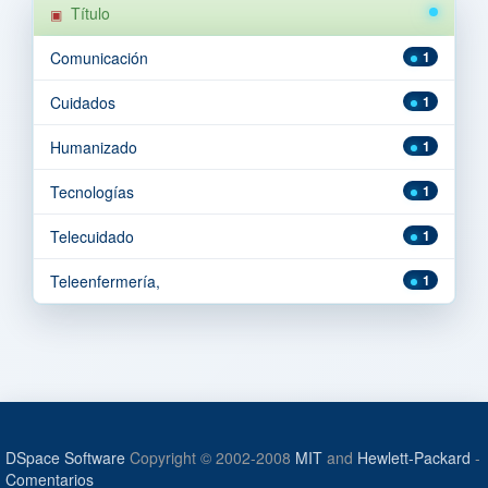
Título
Comunicación
1
Cuidados
1
Humanizado
1
Tecnologías
1
Telecuidado
1
Teleenfermería,
1
DSpace Software
Copyright © 2002-2008
MIT
and
Hewlett-Packard
-
Comentarios