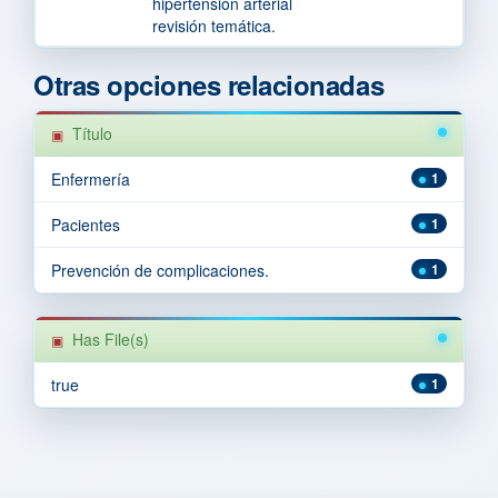
hipertensión arterial
revisión temática.
Otras opciones relacionadas
Título
Enfermería
1
Pacientes
1
Prevención de complicaciones.
1
Has File(s)
true
1