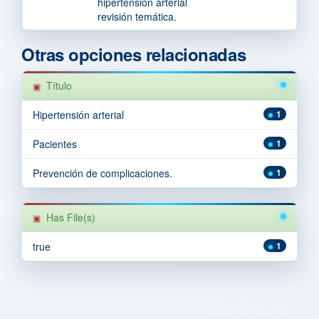
hipertensión arterial
revisión temática.
Otras opciones relacionadas
Título
Hipertensión arterial
1
Pacientes
1
Prevención de complicaciones.
1
Has File(s)
true
1