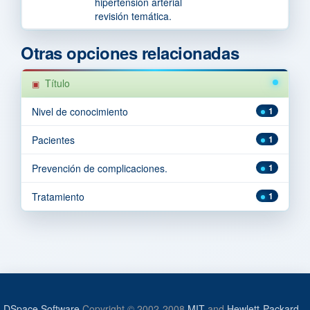
hipertensión arterial
revisión temática.
Otras opciones relacionadas
Título
Nivel de conocimiento
1
Pacientes
1
Prevención de complicaciones.
1
Tratamiento
1
DSpace Software
Copyright © 2002-2008
MIT
and
Hewlett-Packard
-