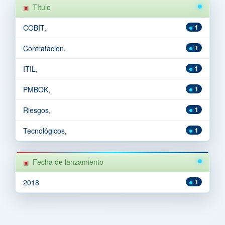
Título
COBIT,
1
Contratación.
1
ITIL,
1
PMBOK,
1
Riesgos,
1
Tecnológicos,
1
Fecha de lanzamiento
2018
1