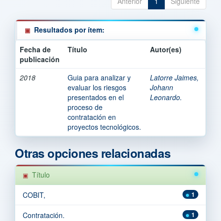
Anterior
1
Siguiente
Resultados por ítem:
Fecha de
Título
Autor(es)
publicación
2018
Guia para analizar y
Latorre Jaimes,
evaluar los riesgos
Johann
presentados en el
Leonardo.
proceso de
contratación en
proyectos tecnológicos.
Otras opciones relacionadas
Título
COBIT,
1
Contratación.
1