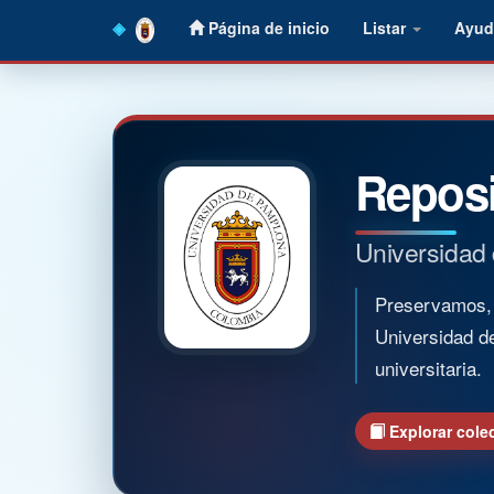
Skip
Página de inicio
Listar
Ayud
navigation
Reposi
Universidad
Preservamos, o
Universidad d
universitaria.
Explorar cole