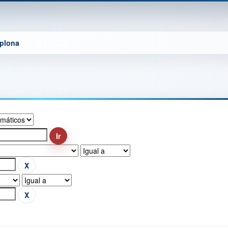
mplona