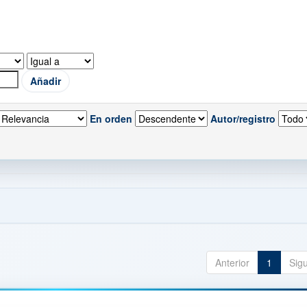
En orden
Autor/registro
Anterior
1
Sig