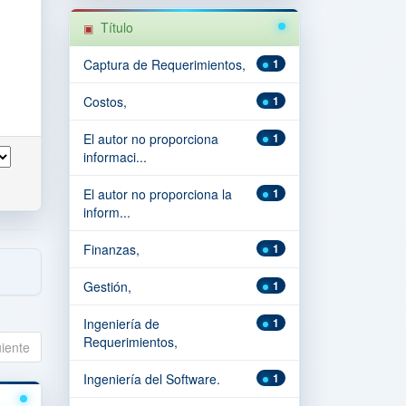
Título
Captura de Requerimientos,
1
Costos,
1
El autor no proporciona
1
informaci...
El autor no proporciona la
1
inform...
Finanzas,
1
Gestión,
1
Ingeniería de
1
Requerimientos,
uiente
Ingeniería del Software.
1