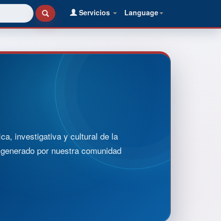
Servicios
Language
, investigativa y cultural de la
o generado por nuestra comunidad