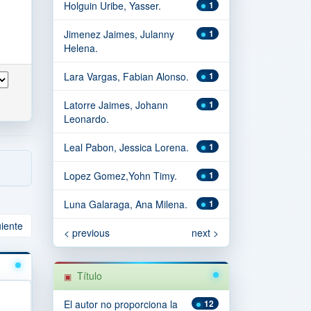
Holguin Uribe, Yasser.
1
Jimenez Jaimes, Julanny
1
Helena.
Lara Vargas, Fabian Alonso.
1
Latorre Jaimes, Johann
1
Leonardo.
Leal Pabon, Jessica Lorena.
1
Lopez Gomez,Yohn Timy.
1
Luna Galaraga, Ana Milena.
1
uiente
< previous
next >
Título
El autor no proporciona la
12