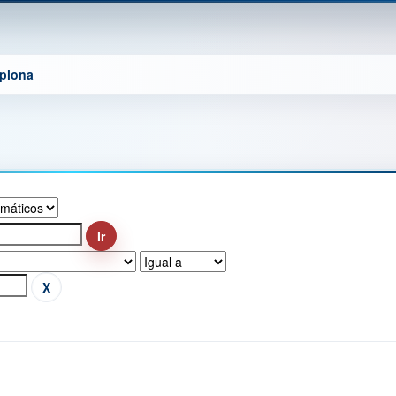
mplona