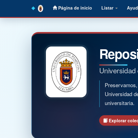
Skip
Página de inicio
Listar
Ayud
navigation
Reposi
Universidad
Preservamos, o
Universidad d
universitaria.
Explorar cole