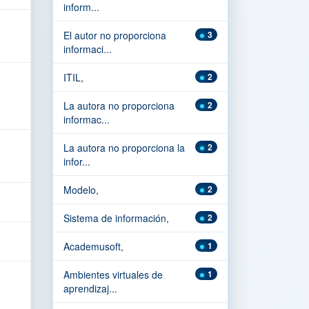
inform...
El autor no proporciona
3
informaci...
ITIL,
2
La autora no proporciona
2
informac...
La autora no proporciona la
2
infor...
Modelo,
2
Sistema de información,
2
Academusoft,
1
Ambientes virtuales de
1
aprendizaj...