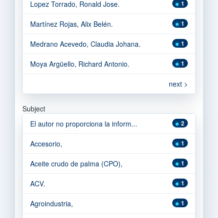
Lopez Torrado, Ronald Jose.
1
Martínez Rojas, Alix Belén.
1
Medrano Acevedo, Claudia Johana.
1
Moya Argüello, Richard Antonio.
1
next >
Subject
El autor no proporciona la inform...
2
Accesorio,
1
Aceite crudo de palma (CPO),
1
ACV.
1
Agroindustria,
1