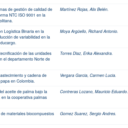
emas de gestión de calidad de
Martínez Rojas, Alix Belén.
 norma NTC ISO 9001 en la
litana.
n Logística Binaria en la
Moya Argüello, Richard Antonio.
ucción de variabilidad en la
nducargo.
ecnificación de las unidades
Torres Diaz, Erika Alexandra.
en el departamento Norte de
bastecimiento y cadena de
Vergara Garcia, Carmen Lucia.
la papa en Colombia.
del aceite de palma bajo la
Contreras Lozano, Mauricio Eduardo.
ida en la cooperativa palmas
 de materiales biocompuestos
Gomez Suarez, Sergio Andres.