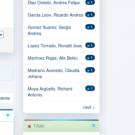
Diaz Oviedo, Andres Felipe.
1
Garcia Leon, Ricardo Andres.
1
Gomez Suarez, Sergio
1
Andres.
Lopez Torrado, Ronald Jose.
1
Martínez Rojas, Alix Belén.
1
Medrano Acevedo, Claudia
1
Johana.
Moya Argüello, Richard
1
Antonio.
uiente
next >
Título