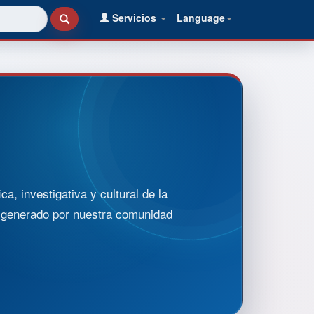
Servicios
Language
, investigativa y cultural de la
o generado por nuestra comunidad