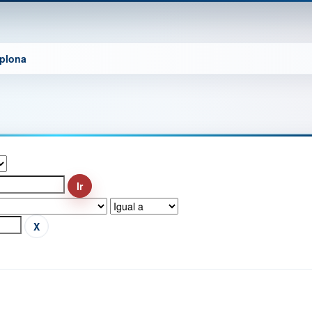
mplona