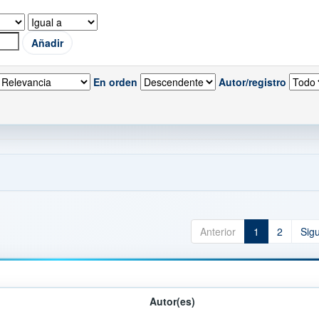
En orden
Autor/registro
Anterior
1
2
Sig
Autor(es)