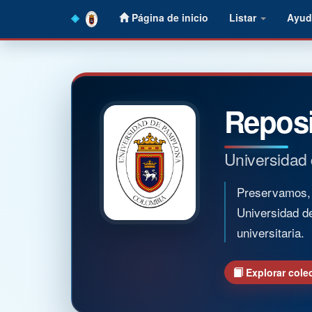
Skip
Página de inicio
Listar
Ayud
navigation
Reposi
Universidad
Preservamos, o
Universidad d
universitaria.
Explorar cole