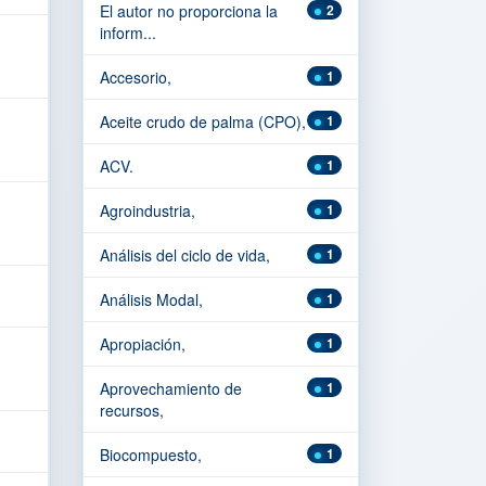
El autor no proporciona la
2
inform...
Accesorio,
1
Aceite crudo de palma (CPO),
1
ACV.
1
Agroindustria,
1
Análisis del ciclo de vida,
1
Análisis Modal,
1
Apropiación,
1
Aprovechamiento de
1
recursos,
Biocompuesto,
1