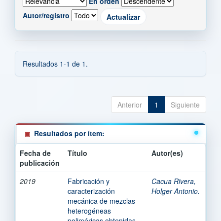
En orden
Autor/registro
Resultados 1-1 de 1.
Anterior
1
Siguiente
Resultados por ítem:
Fecha de
Título
Autor(es)
publicación
2019
Fabricación y
Cacua Rivera,
caracterización
Holger Antonio.
mecánica de mezclas
heterogéneas
poliméricas obtenidas