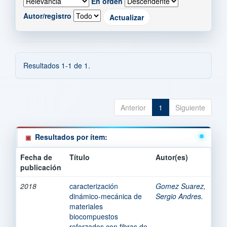
En orden
Autor/registro
Resultados 1-1 de 1.
Anterior
1
Siguiente
Resultados por ítem:
Fecha de
Título
Autor(es)
publicación
2018
caracterización
Gomez Suarez,
dinámico-mecánica de
Sergio Andres.
materiales
biocompuestos
reforzados con fibras de