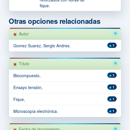
fique.
Otras opciones relacionadas
Autor
Gomez Suarez, Sergio Andres.
1
Título
Biocompuesto,
1
Ensayo tensión,
1
Fique,
1
Microscopía electrónica.
1
Fecha de lanzamiento