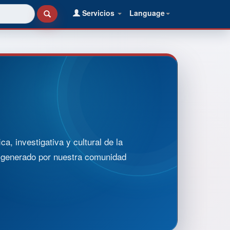
Servicios
Language
, investigativa y cultural de la
o generado por nuestra comunidad