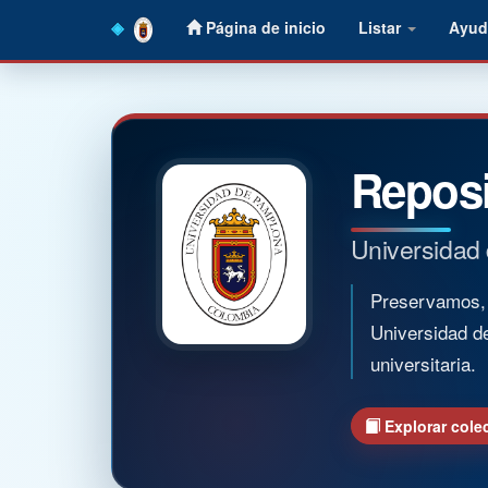
Skip
Página de inicio
Listar
Ayud
navigation
Reposi
Universidad
Preservamos, o
Universidad d
universitaria.
Explorar cole