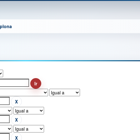
mplona