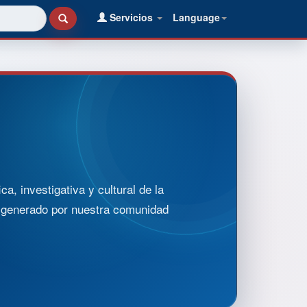
Servicios
Language
, investigativa y cultural de la
o generado por nuestra comunidad