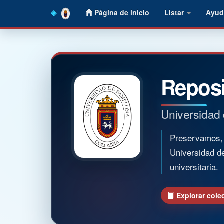
Skip
Página de inicio
Listar
Ayud
navigation
Reposi
Universidad
Preservamos, o
Universidad d
universitaria.
Explorar cole