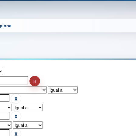
mplona