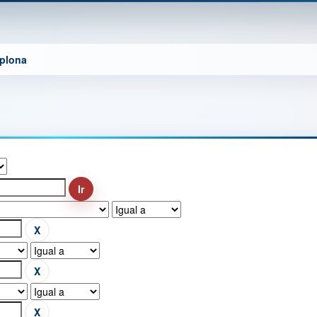
mplona