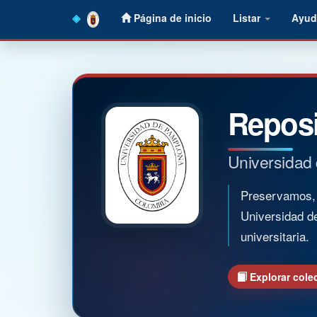
Skip
Página de inicio
Listar
Ayud
navigation
Reposi
Universidad
Preservamos, o
Universidad d
universitaria.
Explorar cole