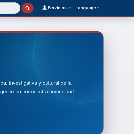
Servicios
Language
, investigativa y cultural de la
o generado por nuestra comunidad