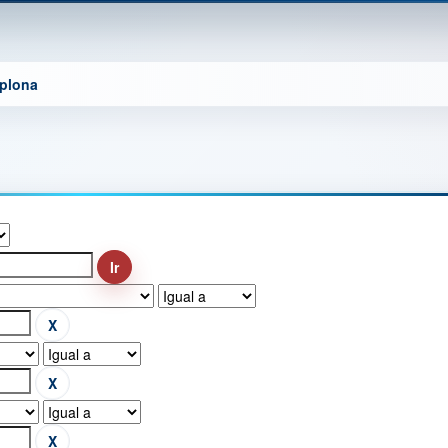
mplona