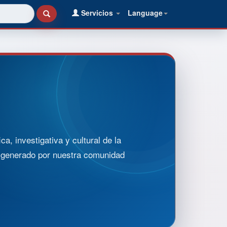
Servicios
Language
, investigativa y cultural de la
o generado por nuestra comunidad