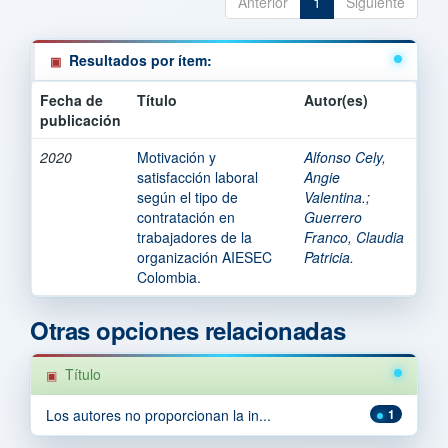
Anterior
1
Siguiente
Resultados por ítem:
Fecha de
Título
Autor(es)
publicación
2020
Motivación y
Alfonso Cely,
satisfacción laboral
Angie
según el tipo de
Valentina.
;
contratación en
Guerrero
trabajadores de la
Franco, Claudia
organización AIESEC
Patricia.
Colombia.
Otras opciones relacionadas
Título
Los autores no proporcionan la in...
1