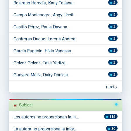
Bejarano Heredia, Karly Tatiana.
2
Campo Montenegro, Angy Liceth.
2
Castillo Pérez, Paula Dayana.
2
Contreras Duque, Lorena Andrea.
2
García Eugenio, Hilda Vanessa.
2
Gelvez Gelvez, Talía Yaritza.
2
Guevara Matiz, Dairy Daniela.
2
next >
Subject
Los autores no proporcionan la in...
115
La autora no proporciona la infor...
80