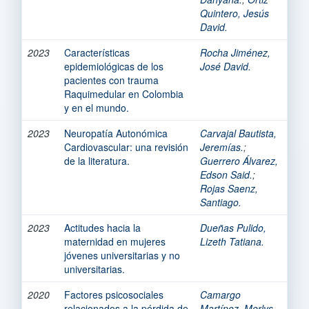
Quintero, Jesús
David.
2023
Características
Rocha Jiménez,
epidemiológicas de los
José David.
pacientes con trauma
Raquimedular en Colombia
y en el mundo.
2023
Neuropatía Autonómica
Carvajal Bautista,
Cardiovascular: una revisión
Jeremías.
;
de la literatura.
Guerrero Álvarez,
Edson Said.
;
Rojas Saenz,
Santiago.
2023
Actitudes hacia la
Dueñas Pulido,
maternidad en mujeres
Lizeth Tatiana.
jóvenes universitarias y no
universitarias.
2020
Factores psicosociales
Camargo
relacionados a la pérdida de
Martínez, Merlys