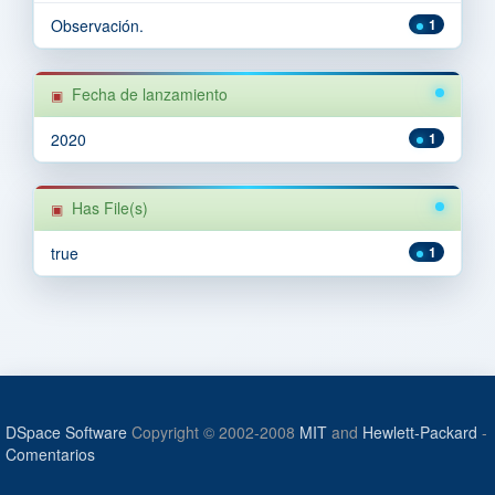
Observación.
1
Fecha de lanzamiento
2020
1
Has File(s)
true
1
DSpace Software
Copyright © 2002-2008
MIT
and
Hewlett-Packard
-
Comentarios