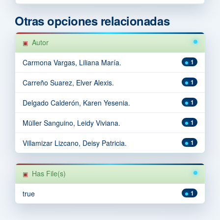
Otras opciones relacionadas
Autor
Carmona Vargas, Liliana María.
1
Carreño Suarez, Elver Alexis.
1
Delgado Calderón, Karen Yesenia.
1
Müller Sanguino, Leidy Viviana.
1
Villamizar Lizcano, Deisy Patricia.
1
Has File(s)
true
1