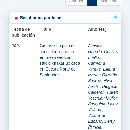
Anterior
1
Siguiente
Resultados por ítem:
Fecha de
Título
Autor(es)
publicación
2021
Generar un plan de
Almeida
consultoría para la
Garrido, Cristian
empresa webcam
Emilio.
;
studio chakar ubicada
Carmona
en Cúcuta Norte de
Vargas, Liliana
Santander
María.
;
Carreño
Suarez, Elver
Alexis.
;
Delgado
Calderón, Karen
Yesenia.
;
Müller
Sanguino, Leidy
Viviana.
;
Villamizar
Lizcano, Deisy
Patricia.