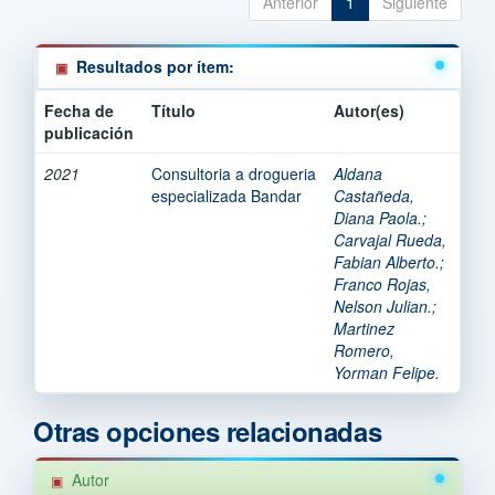
Anterior
1
Siguiente
Resultados por ítem:
Fecha de
Título
Autor(es)
publicación
2021
Consultoria a drogueria
Aldana
especializada Bandar
Castañeda,
Diana Paola.
;
Carvajal Rueda,
Fabian Alberto.
;
Franco Rojas,
Nelson Julian.
;
Martinez
Romero,
Yorman Felipe.
Otras opciones relacionadas
Autor