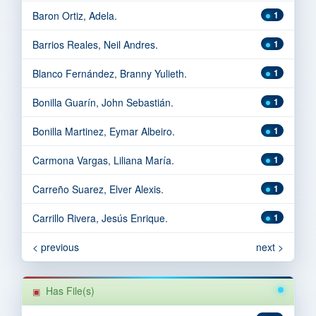
Baron Ortiz, Adela.
1
Barrios Reales, Neil Andres.
1
Blanco Fernández, Branny Yulieth.
1
Bonilla Guarín, John Sebastián.
1
Bonilla Martinez, Eymar Albeiro.
1
Carmona Vargas, Liliana María.
1
Carreño Suarez, Elver Alexis.
1
Carrillo Rivera, Jesús Enrique.
1
< previous
next >
Has File(s)