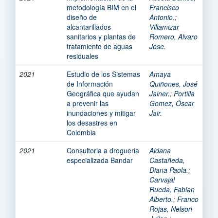
metodología BIM en el
Francisco
diseño de
Antonio.
;
alcantarillados
Villamizar
sanitarios y plantas de
Romero, Alvaro
tratamiento de aguas
Jose.
residuales
2021
Estudio de los Sistemas
Amaya
de Información
Quiñones, José
Geográfica que ayudan
Jainer.
;
Portilla
a prevenir las
Gomez, Óscar
inundaciones y mitigar
Jair.
los desastres en
Colombia
2021
Consultoria a drogueria
Aldana
especializada Bandar
Castañeda,
Diana Paola.
;
Carvajal
Rueda, Fabian
Alberto.
;
Franco
Rojas, Nelson