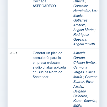
Cochagá
Patricia.
;
ASPROADECO
González
Hernández, Luz
Estela.
;
Gutiérrez
Amarillo,
Angela María.
;
Rodríguez
Guevara,
Ángela Yulieth.
2021
Generar un plan de
Almeida
consultoría para la
Garrido,
empresa webcam
Cristian Emilio.
;
studio chakar ubicada
Carmona
en Cúcuta Norte de
Vargas, Liliana
Santander
María.
;
Carreño
Suarez, Elver
Alexis.
;
Delgado
Calderón,
Karen Yesenia.
;
Müller