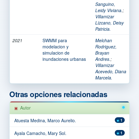
Sanguino,
Leidy Viviana.
;
Villamizar
Lizcano, Deisy
Patricia.
2021
SWMM para
Melchan
modelacion y
Rodriguez,
simulacion de
Brayan
inundaciones urbanas
Andres.
;
Villamizar
Acevedo, Diana
Marcela.
Otras opciones relacionadas
Autor
Atuesta Medina, Marco Aurelio.
1
Ayala Camacho, Mary Sol.
1