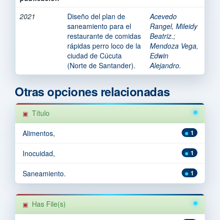
2021
Diseño del plan de
Acevedo
saneamiento para el
Rangel, Mileidy
restaurante de comidas
Beatriz.
;
rápidas perro loco de la
Mendoza Vega,
ciudad de Cúcuta
Edwin
(Norte de Santander).
Alejandro.
Otras opciones relacionadas
Título
Alimentos,
1
Inocuidad,
1
Saneamiento.
1
Has File(s)