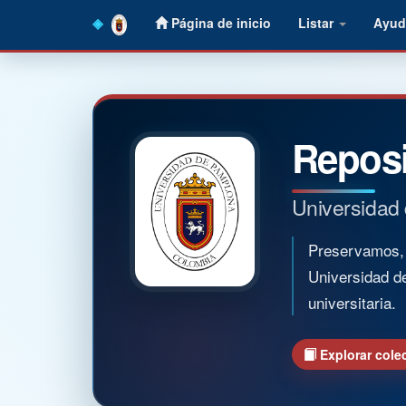
Skip
Página de inicio
Listar
Ayud
navigation
Reposi
Universidad
Preservamos, o
Universidad d
universitaria.
Explorar cole