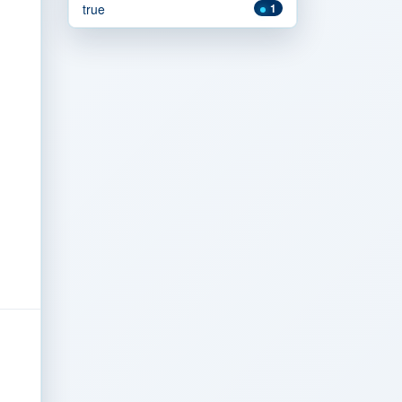
true
1