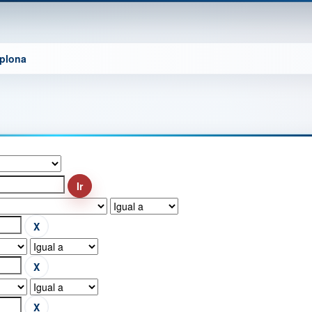
mplona