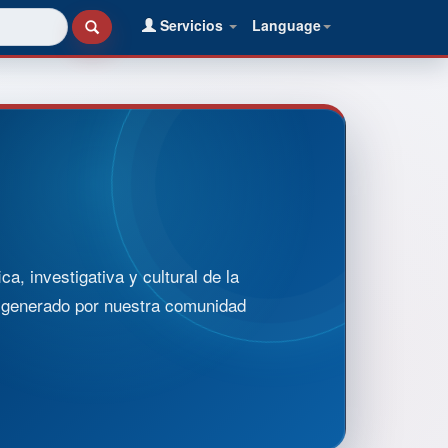
Servicios
Language
, investigativa y cultural de la
o generado por nuestra comunidad