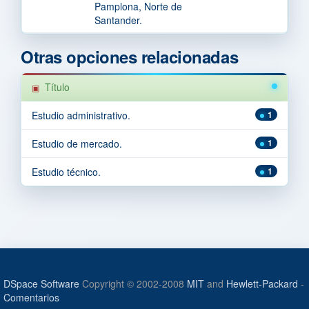
Pamplona, Norte de
Santander.
Otras opciones relacionadas
Título
Estudio administrativo.
1
Estudio de mercado.
1
Estudio técnico.
1
DSpace Software
Copyright © 2002-2008
MIT
and
Hewlett-Packard
-
Comentarios