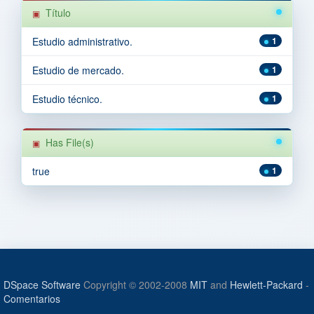
Título
Estudio administrativo.
1
Estudio de mercado.
1
Estudio técnico.
1
Has File(s)
true
1
DSpace Software
Copyright © 2002-2008
MIT
and
Hewlett-Packard
-
Comentarios